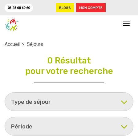
03 28 68 69 60
BLOGS
MON COMPTE
Navig
Accueil
Séjours
0 Résultat
pour votre recherche
Type de séjour
Période